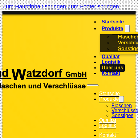
Zum Hauptinhalt springen
Zum Footer springen
Startseite
Produkte
Flasche
Verschl
Sonstig
Qualität
Logistik
Über uns
Kontakt
Startseite
Produkte
Flaschen
Verschlüss
Sonstiges
Qualität
Logistik
Über uns
Kontakt